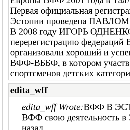
Европы ВФФ 2001 года в Талл
Первая официальная регистр
Эстонии проведена ПАВЛОМ 
В 2008 году ИГОРЬ ОДНЕН
перерегистрацию федераций 
организовали хороший и усп
ВФФ-ВББФ, в котором участво
спортсменов детских категори
edita_wff
edita_wff Wrote:
ВФФ В Э
ВФФ свою деятельность в Э
назад.