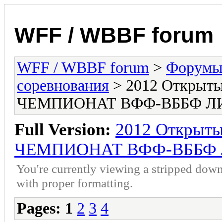
WFF / WBBF forum
WFF / WBBF forum
>
Форумы 
соревнования
> 2012 Откр
ЧЕМПИОНАТ ВФФ-ВББФ ЛИ
Full Version:
2012 Откры
ЧЕМПИОНАТ ВФФ-ВББФ Л
You're currently viewing a stripped down
with proper formatting.
Pages:
1
2
3
4