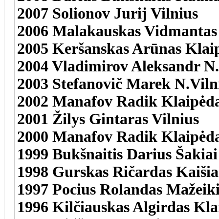
2007 Solionov Jurij Vilnius
2006 Malakauskas Vidmantas 
2005 Keršanskas Arūnas Klai
2004 Vladimirov Aleksandr N.
2003 Stefanovič Marek N.Viln
2002 Manafov Radik Klaipėd
2001 Žilys Gintaras Vilnius
2000 Manafov Radik Klaipėd
1999 Bukšnaitis Darius Šakiai
1998 Gurskas Ričardas Kaišia
1997 Pocius Rolandas Mažeiki
1996 Kilčiauskas Algirdas Kl