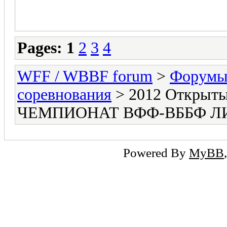
Pages:
1
2
3
4
WFF / WBBF forum
>
Форумы 
соревнования
> 2012 Откр
ЧЕМПИОНАТ ВФФ-ВББФ ЛИ
Powered By
MyBB