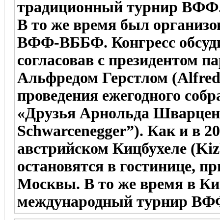
традиционный турнир ВФФ
В то же время был организ
ВФФ-ВББФ. Конгресс обсуд
согласовав с президентом 
Альфредом Герстлом (Alfred 
проведения ежегодного соб
«Друзья Арнольда Шварценег
Schwarcenegger”). Как и в 20
австрийском Кицбухеле (Kiz
остановятся в гостинице, п
Москвы. В то же время в Ки
международный турнир ВФФ