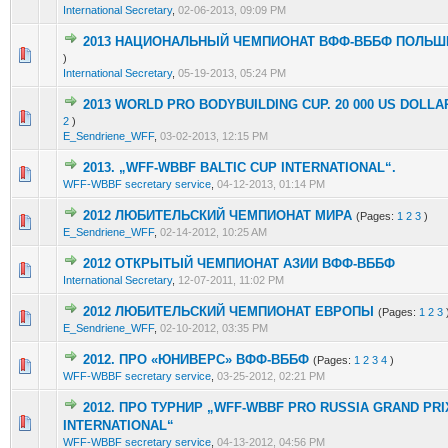
International Secretary
,
02-06-2013, 09:09 PM
2013 НАЦИОНАЛЬНЫЙ ЧЕМПИОНАТ ВФФ-ВББФ ПОЛЬШ
2 Vote(s) - 1.5 out of 5 in Average
1
2
3
4
5
)
International Secretary
,
05-19-2013, 05:24 PM
2013 WORLD PRO BODYBUILDING CUP. 20 000 US DOLLA
3 Vote(s) - 2 out of 5 in Average
1
2
3
4
5
2
)
E_Sendriene_WFF
,
03-02-2013, 12:15 PM
2013. „WFF-WBBF BALTIC CUP INTERNATIONAL“.
3 Vote(s) - 2 out of 5 in Average
1
2
3
4
5
WFF-WBBF secretary service
,
04-12-2013, 01:14 PM
2012 ЛЮБИТЕЛЬСКИЙ ЧЕМПИОНАТ МИРА
(Pages:
1
2
3
)
5 Vote(s) - 2.6 out of 5 in Average
1
2
3
4
5
E_Sendriene_WFF
,
02-14-2012, 10:25 AM
2012 ОТКРЫТЫЙ ЧЕМПИОНАТ АЗИИ ВФФ-ВББФ
6 Vote(s) - 2.5 out of 5 in Average
1
2
3
4
5
International Secretary
,
12-07-2011, 11:02 PM
2012 ЛЮБИТЕЛЬСКИЙ ЧЕМПИОНАТ ЕВРОПЫ
(Pages:
1
2
3
6 Vote(s) - 2.5 out of 5 in Average
1
2
3
4
5
E_Sendriene_WFF
,
02-10-2012, 03:35 PM
2012. ПРО «ЮНИВЕРС» ВФФ-ВББФ
(Pages:
1
2
3
4
)
6 Vote(s) - 2.5 out of 5 in Average
1
2
3
4
5
WFF-WBBF secretary service
,
03-25-2012, 02:21 PM
2012. ПРО ТУРНИР „WFF-WBBF PRO RUSSIA GRAND PRI
4 Vote(s) - 2.25 out of 5 in Average
1
2
3
4
5
INTERNATIONAL“
WFF-WBBF secretary service
,
04-13-2012, 04:56 PM