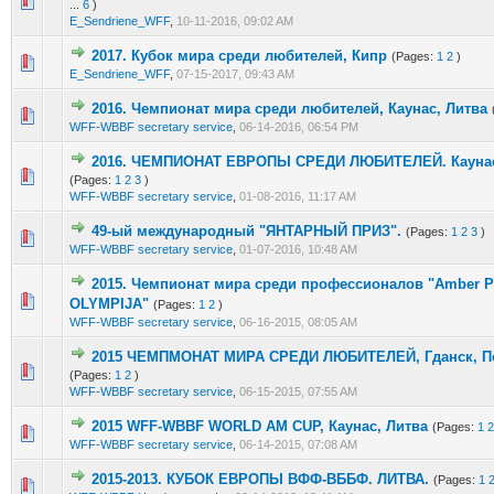
2 Vote(s) - 1.5 out of 5 in Average
1
2
3
4
5
...
6
)
E_Sendriene_WFF
,
10-11-2016, 09:02 AM
2017. Кубок мира среди любителей, Кипр
(Pages:
1
2
)
2 Vote(s) - 1.5 out of 5 in Average
1
2
3
4
5
E_Sendriene_WFF
,
07-15-2017, 09:43 AM
2016. Чемпионат мира среди любителей, Каунас, Литва
2 Vote(s) - 1.5 out of 5 in Average
1
2
3
4
5
WFF-WBBF secretary service
,
06-14-2016, 06:54 PM
2016. ЧЕМПИОНАТ ЕВРОПЫ СРЕДИ ЛЮБИТЕЛЕЙ. Каунас
2 Vote(s) - 1.5 out of 5 in Average
1
2
3
4
5
(Pages:
1
2
3
)
WFF-WBBF secretary service
,
01-08-2016, 11:17 AM
49-ый международный "ЯНТАРНЫЙ ПРИЗ".
(Pages:
1
2
3
)
2 Vote(s) - 1.5 out of 5 in Average
1
2
3
4
5
WFF-WBBF secretary service
,
01-07-2016, 10:48 AM
2015. Чемпионат мира среди профессионалов "Amber P
2 Vote(s) - 1.5 out of 5 in Average
1
2
3
4
5
OLYMPIJA"
(Pages:
1
2
)
WFF-WBBF secretary service
,
06-16-2015, 08:05 AM
2015 ЧЕМПМОНАТ МИРА СРЕДИ ЛЮБИТЕЛЕЙ, Гданск, 
2 Vote(s) - 1.5 out of 5 in Average
1
2
3
4
5
(Pages:
1
2
)
WFF-WBBF secretary service
,
06-15-2015, 07:55 AM
2015 WFF-WBBF WORLD AM CUP, Каунас, Литва
(Pages:
1
2
2 Vote(s) - 1.5 out of 5 in Average
1
2
3
4
5
WFF-WBBF secretary service
,
06-14-2015, 07:08 AM
2015-2013. КУБОК ЕВРОПЫ ВФФ-ВББФ. ЛИТВА.
(Pages:
1
4 Vote(s) - 2.25 out of 5 in Average
1
2
3
4
5