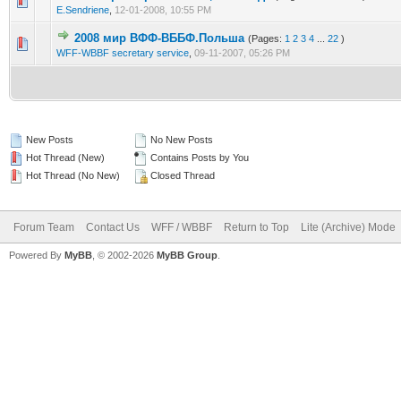
9 Vote(s) - 3.44 out of 5 in Average
1
2
3
4
5
E.Sendriene
,
12-01-2008, 10:55 PM
2008 мир ВФФ-ВББФ.Польша
(Pages:
1
2
3
4
...
22
)
10 Vote(s) - 3.8 out of 5 in Average
1
2
3
4
5
WFF-WBBF secretary service
,
09-11-2007, 05:26 PM
New Posts
No New Posts
Hot Thread (New)
Contains Posts by You
Hot Thread (No New)
Closed Thread
Forum Team
Contact Us
WFF / WBBF
Return to Top
Lite (Archive) Mode
Powered By
MyBB
, © 2002-2026
MyBB Group
.