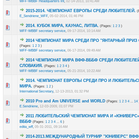
WFF-WBBF Headquarters Int
,
02-14-2013, 10:41 AM
2015-2014. ЧЕМПИОНАТ ЕВРОПЫ СРЕДИ ЛЮБИТЕЛЕЙ.
(
2 Vote(s) - 1.5 out of 5 in Average
1
2
3
4
5
E_Sendriene_WFF
,
05-02-2014, 01:46 PM
2014. КУБОК МИРА, КАУНАС, ЛИТВА.
(Pages:
1
2
3
)
2 Vote(s) - 1.5 out of 5 in Average
1
2
3
4
5
WFF-WBBF secretary service
,
09-17-2014, 10:14 AM
2014 ЧЕМПИОНАТ МИРА СРЕДИ ПРО "ЯНТАРНЫЙ ПРИЗ
2 Vote(s) - 1.5 out of 5 in Average
1
2
3
4
5
(Pages:
1
2
3
)
WFF-WBBF secretary service
,
06-17-2014, 09:49 AM
2014 ЧЕМПИОНАТ МИРА ВФФ-ВББФ СРЕДИ ЛЮБИТЕЛЕЙ
2 Vote(s) - 1.5 out of 5 in Average
1
2
3
4
5
СЛОВАКИЯ.
(Pages:
1
2
3
4
)
WFF-WBBF secretary service
,
05-21-2014, 10:22 AM
2014. ЧЕМПИОНАТ ЕВРОПЫ СРЕДИ ПРО И ЛЮБИТЕЛЬС
2 Vote(s) - 1.5 out of 5 in Average
1
2
3
4
5
МИРА.
(Pages:
1
2
)
International Secretary
,
12-13-2013, 01:32 PM
2010 Pro and Am UNIVERSE and WORLD
(Pages:
1
2
3
4
...
14
10 Vote(s) - 3.9 out of 5 in Average
1
2
3
4
5
E.Sendriene
,
12-03-2009, 01:07 PM
2011 ЛЮБИТЕЛЬСКИЙ ЧЕМПИОНАТ МИРА И «ЮНИВЕРС»
9 Vote(s) - 4.22 out of 5 in Average
1
2
3
4
5
ВББФ
(Pages:
1
2
3
4
...
6
)
edita_wff
,
05-31-2011, 09:16 AM
2014-2013.МЕЖДУНАРОДНЫЙ ТУРНИР "ЮНИВЕРС" ВФФ