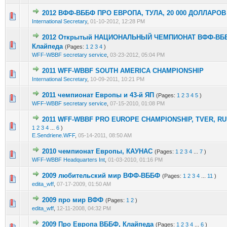
2012 ВФФ-ВББФ ПРО ЕВРОПА, ТУЛА, 20 000 ДОЛЛАРОВ
6 Vote(s) - 2.5 out of 5 in Average
1
2
3
4
5
International Secretary
,
01-10-2012, 12:28 PM
2012 Открытый НАЦИОНАЛЬНЫЙ ЧЕМПИОНАТ ВФФ-ВБ
5 Vote(s) - 2.4 out of 5 in Average
1
2
3
4
5
Клайпеда
(Pages:
1
2
3
4
)
WFF-WBBF secretary service
,
03-23-2012, 05:04 PM
2011 WFF-WBBF SOUTH AMERICA CHAMPIONSHIP
5 Vote(s) - 3 out of 5 in Average
1
2
3
4
5
International Secretary
,
10-09-2011, 10:21 PM
2011 чемпионат Европы и 43-й ЯП
(Pages:
1
2
3
4
5
)
12 Vote(s) - 3.75 out of 5 in Average
1
2
3
4
5
WFF-WBBF secretary service
,
07-15-2010, 01:08 PM
2011 WFF-WBBF PRO EUROPE CHAMPIONSHIP, TVER, RU
10 Vote(s) - 3.9 out of 5 in Average
1
2
3
4
5
1
2
3
4
...
6
)
E.Sendriene.WFF
,
05-14-2011, 08:50 AM
2010 чемпионат Европы, КАУНАС
(Pages:
1
2
3
4
...
7
)
9 Vote(s) - 3.78 out of 5 in Average
1
2
3
4
5
WFF-WBBF Headquarters Int
,
01-03-2010, 01:16 PM
2009 любительский мир ВФФ-ВББФ
(Pages:
1
2
3
4
...
11
)
10 Vote(s) - 3.7 out of 5 in Average
1
2
3
4
5
edita_wff
,
07-17-2009, 01:50 AM
2009 про мир ВФФ
(Pages:
1
2
)
10 Vote(s) - 3.8 out of 5 in Average
1
2
3
4
5
edita_wff
,
12-11-2008, 04:32 PM
2009 Про Европа ВББФ, Клайпеда
(Pages:
1
2
3
4
...
6
)