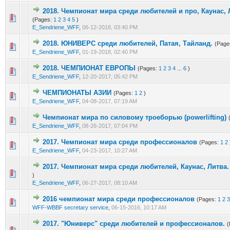
2018. Чемпионат мира среди любителей и про, Каунас, 
2 Vote(s) - 1.5 out of 5 in Average
1
2
3
4
5
(Pages:
1
2
3
4
5
)
E_Sendriene_WFF
,
06-12-2018, 03:40 PM
2018. ЮНИВЕРС среди любителей, Патая, Тайланд.
(Page
2 Vote(s) - 1.5 out of 5 in Average
1
2
3
4
5
E_Sendriene_WFF
,
01-19-2018, 02:40 PM
2018. ЧЕМПИОНАТ ЕВРОПЫ
(Pages:
1
2
3
4
...
6
)
2 Vote(s) - 1.5 out of 5 in Average
1
2
3
4
5
E_Sendriene_WFF
,
12-20-2017, 05:42 PM
ЧЕМПИОНАТЫ АЗИИ
(Pages:
1
2
)
2 Vote(s) - 1.5 out of 5 in Average
1
2
3
4
5
E_Sendriene_WFF
,
04-08-2017, 07:19 AM
Чемпионат мира по силовому троеборью (powerlifting)
2 Vote(s) - 1.5 out of 5 in Average
1
2
3
4
5
E_Sendriene_WFF
,
08-26-2017, 07:04 PM
2017. Чемпионат мира среди профессионалов
(Pages:
1
2
2 Vote(s) - 1.5 out of 5 in Average
1
2
3
4
5
E_Sendriene_WFF
,
04-23-2017, 10:27 AM
2017. Чемпионат мира среди любителей, Каунас, Литва.
2 Vote(s) - 1.5 out of 5 in Average
1
2
3
4
5
)
E_Sendriene_WFF
,
06-27-2017, 08:10 AM
2016 чемпионат мира среди профессионалов
(Pages:
1
2
3
2 Vote(s) - 1.5 out of 5 in Average
1
2
3
4
5
WFF-WBBF secretary service
,
06-15-2016, 10:17 AM
2017. "Юниверс" среди любителей и профессионалов.
(