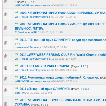
3 Vote(s) - 2 out of 5 in Average
1
2
3
4
5
(Pages:
1
2
3
4
)
WFF-WBBF secretary service
,
03-02-2013, 11:22 PM
2004. ЧЕМПИОНАТ МИРА ВФФ-ВББФ, ВИЛЬНЮС, ЛИТВА
2 Vote(s) - 1.5 out of 5 in Average
1
2
3
4
5
WFF-WBBF secretary service
,
02-10-2014, 11:23 AM
2005. ЧЕМПИОНАТ МИРА ВФФ-ВББФ СРЕДИ ЛЮБИТЕЛЕ
2 Vote(s) - 1.5 out of 5 in Average
1
2
3
4
5
ВИЛЬНЮС, ЛИТВА.
E_Sendriene_WFF
,
02-13-2014, 04:11 PM
2012. "Янтарный приз ОЛИМПИЯ" среди профессионал
6 Vote(s) - 2.5 out of 5 in Average
1
2
3
4
5
3
4
)
International Secretary
,
12-19-2011, 03:18 PM
2014 „WFF-WBBF PERSIAN GULF Pro World Championshi
2 Vote(s) - 1.5 out of 5 in Average
1
2
3
4
5
WFF-WBBF secretary service
,
11-12-2013, 11:43 AM
2013 PRO AMBER PRIX OLYMPIA.
(Pages:
1
2
3
)
4 Vote(s) - 2.25 out of 5 in Average
1
2
3
4
5
WFF-WBBF secretary service
,
07-01-2013, 09:13 AM
2013. Чемпионат мира среди любителей. Словакия.
(Pag
4 Vote(s) - 2.25 out of 5 in Average
1
2
3
4
5
WFF-WBBF secretary service
,
07-02-2013, 07:56 AM
2011 «Янтарный приз ОЛИМПИЯ»
(Pages:
1
2
3
4
)
10 Vote(s) - 4.2 out of 5 in Average
1
2
3
4
5
edita_wff
,
05-30-2011, 02:16 PM
2013. ЧЕМПИОНАТ ЕВРОПЫ ВФФ-ВББФ, ЛЮБИТЕЛИ, Х
5 Vote(s) - 2.4 out of 5 in Average
1
2
3
4
5
УКРАИНА.
(Pages:
1
2
3
)