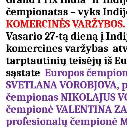
čempionatas – vyks Indijo
KOMERCINĖS VARŽYBOS. 
Vasario 27-tą dieną į Ind
komercines varžybas at
tarptautinių teisėjų iš E
sąstate
Europos čempio
SVETLANA VOROBJOVA, pa
čempionas NIKOLAJUS V
čempionė VALENTINA ZAB
profesionalų čempionė