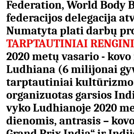
Federation, World Body B
federacijos delegacija atv
Numatyta plati darbų pr
TARPTAUTINIAI RENGINI
2020 metų vasario - kovo
Ludhiana (6 milijonai gyv
tarptautiniai kultūrizmo 
organizuotas garsios Ind
vyko Ludhianoje 2020 met
dienomis, antrasis – kov
Grand Prix India“ ir Ind