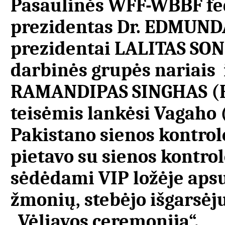
Pasaulinės WFF-WBBF fed
prezidentas Dr. EDMUND
prezidentai LALITAS SO
darbinės grupės nariais 
RAMANDIPAS SINGHAS (R
teisėmis lankėsi Vagaho 
Pakistano sienos kontrolė
pietavo su sienos kontrol
sėdėdami VIP ložėje aps
žmonių, stebėjo išgarsėj
„Vėliavos ceremoniją“.