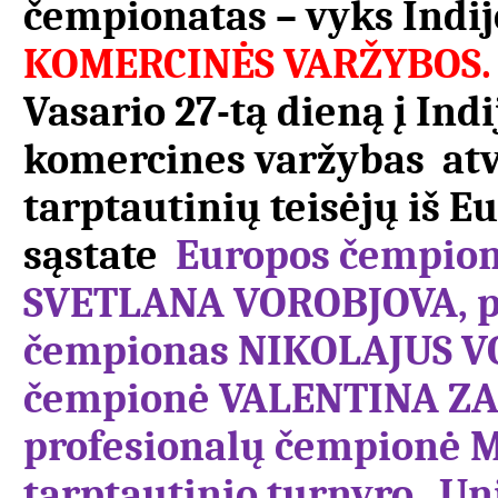
čempionatas – vyks Indijo
KOMERCINĖS VARŽYBOS. 
Vasario 27-tą dieną į Ind
komercines varžybas at
tarptautinių teisėjų iš E
sąstate
Europos čempio
SVETLANA VOROBJOVA, pa
čempionas NIKOLAJUS V
čempionė VALENTINA ZAB
profesionalų čempionė
tarptautinio turnyro „U