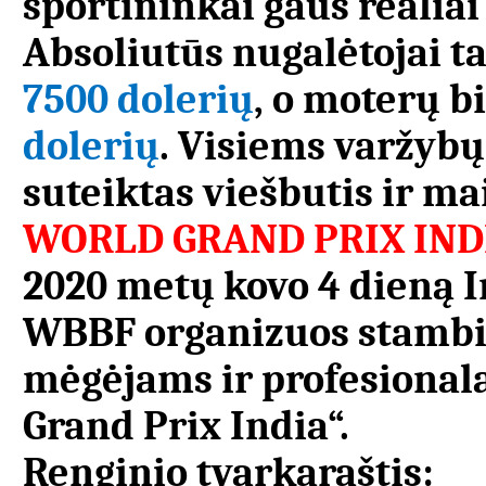
sportininkai gaus realiai
Absoliutūs nugalėtojai t
7500 dolerių
, o moterų b
dolerių
. Visiems varžy
suteiktas viešbutis ir ma
WORLD GRAND PRIX IND
2020 metų kovo 4 dieną I
WBBF organizuos stambia
mėgėjams ir profesional
Grand Prix India“.
Renginio tvarkaraštis: