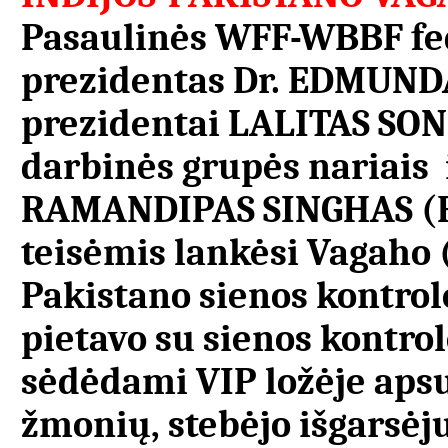
Pasaulinės WFF-WBBF fed
prezidentas Dr. EDMUND
prezidentai LALITAS SO
darbinės grupės nariais 
RAMANDIPAS SINGHAS (R
teisėmis lankėsi Vagaho 
Pakistano sienos kontrolė
pietavo su sienos kontrol
sėdėdami VIP ložėje aps
žmonių, stebėjo išgarsėj