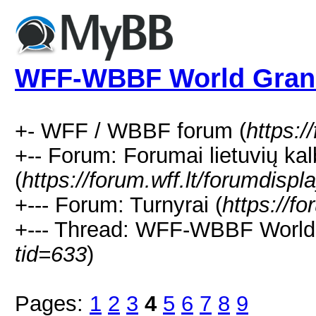
WFF-WBBF World Grand
+- WFF / WBBF forum (
https:/
+-- Forum: Forumai lietuvių ka
(
https://forum.wff.lt/forumdispl
+--- Forum: Turnyrai (
https://f
+--- Thread: WFF-WBBF World 
tid=633
)
Pages:
1
2
3
4
5
6
7
8
9