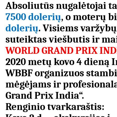
Absoliutūs nugalėtojai t
7500 dolerių
, o moterų b
dolerių
. Visiems varžy
suteiktas viešbutis ir ma
WORLD GRAND PRIX IND
2020 metų kovo 4 dieną I
WBBF organizuos stambia
mėgėjams ir profesional
Grand Prix India“.
Renginio tvarkaraštis: