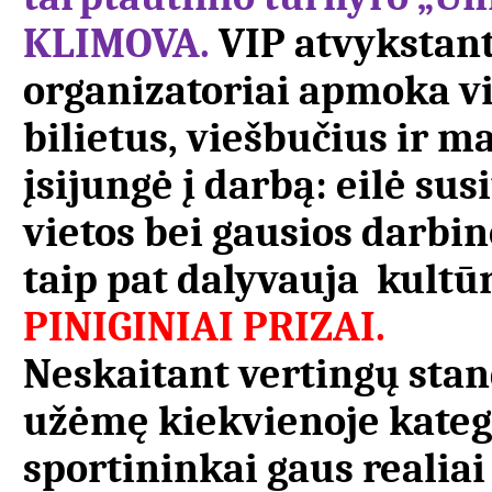
KLIMOVA.
VIP atvykstan
organizatoriai apmoka vis
bilietus, viešbučius ir ma
įsijungė į darbą: eilė su
vietos bei gausios darbi
taip pat dalyvauja kultū
PINIGINIAI PRIZAI.
Neskaitant vertingų stan
užėmę kiekvienoje katego
sportininkai gaus realiai