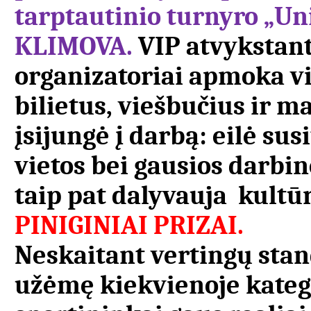
tarptautinio turnyro „U
KLIMOVA.
VIP atvykstan
organizatoriai apmoka vis
bilietus, viešbučius ir ma
įsijungė į darbą: eilė su
vietos bei gausios darbi
taip pat dalyvauja kultū
PINIGINIAI PRIZAI.
Neskaitant vertingų stan
užėmę kiekvienoje katego