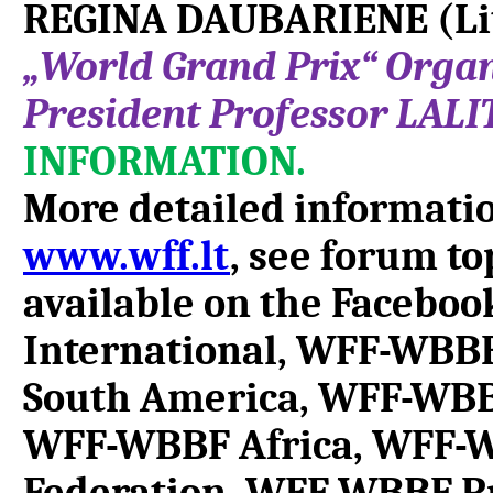
REGINA DAUBARIENE (Li
„World Grand Prix“ Organ
President Professor LAL
INFORMATION.
More detailed informatio
www.wff.lt
, see forum to
available on the Facebo
International, WFF-WBB
South America, WFF-WBB
WFF-WBBF Africa, WFF-W
Federation, WFF-WBBF Pro