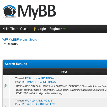
Hello There, Guest!
Login
Register
WFF / WBBF forum
›
Search
Results
Search Results
Post
Thread:
PASAULINIAI REITINGAI
Post:
RE: PASAULINIAI REITINGAI
WFF-WBBF BALTARUSIJOS KULTŪRIZMO ŽVAIGŽDĖ Susipažinkite su Baltar
WBBF (World Fitness Federation, World Body Building Federation) kultūriste
KOZLOVSKAJA, kuri po eilės sėkmingų...
Thread:
WORLD RANKING LIST
Post:
RE: WORLD RANKING LIST