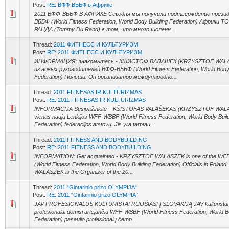
Post:
RE: ВФФ-ВББФ в Африке
2011 ВФФ-ВББФ В АФРИКЕ Сегодня мы получили подтверждение прези
ВББФ (World Fitness Federation, World Body Building Federation) Африки 
РАНДА (Tommy Du Rand) в том, что многочисленн...
Thread:
2011 ФИТНЕСС И КУЛЬТУРИЗМ
Post:
RE: 2011 ФИТНЕСС И КУЛЬТУРИЗМ
ИНФОРМАЦИЯ: знакомьтесь - КШИСТОФ ВАЛАШЕК (KRZYSZTOF WALAS
из новых руководителей ВФФ-ВББФ (World Fitness Federation, World Body 
Federation) Польши. Он организатор международно...
Thread:
2011 FITNESAS IR KULTŪRIZMAS
Post:
RE: 2011 FITNESAS IR KULTŪRIZMAS
INFORMACIJA Susipažinkite – KŠISTOFAS VALAŠEKAS (KRZYSZTOF WALA
vienas naujų Lenkijos WFF-WBBF (World Fitness Federation, World Body Buil
Federation) federacijos atstovų. Jis yra tarptau...
Thread:
2011 FITNESS AND BODYBUILDING
Post:
RE: 2011 FITNESS AND BODYBUILDING
INFORMATION: Get acquainted - KRZYSZTOF WALASZEK is one of the W
(World Fitness Federation, World Body Building Federation) Officials in Pol
WALASZEK is the Organizer of the 20...
Thread:
2011 “Gintarinio prizo OLYMPIJA“
Post:
RE: 2011 “Gintarinio prizo OLYMPIA“
JAV PROFESIONALŪS KULTŪRISTAI RUOŠIASI Į SLOVAKIJĄ JAV kultūristai
profesionalai domisi artėjančiu WFF-WBBF (World Fitness Federation, World B
Federation) pasaulio profesionalų čemp...