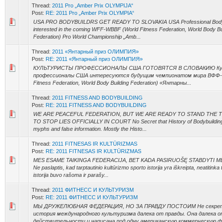
Thread:
2011 Pro „Amber Prix OLYMPIJA“
Post:
RE: 2011 Pro „Amber Prix OLYMPIA“
USA PRO BODYBUILDRS GET READY TO SLOVAKIA USA Professional Bodyb
interested in the coming WFF-WBBF (World Fitness Federation, World Body Bu
Federation) Pro World Championship „Amb...
Thread:
2011 «Янтарный приз ОЛИМПИЯ»
Post:
RE: 2011 «Янтарный приз ОЛИМПИЯ»
КУЛЬТУРИСТЫ ПРОФЕССИОНАЛЫ США ГОТОВЯТСЯ В СЛОВАКИЮ Ку
профессионалы США интересуются будущим чемпионатом мира ВФФ-
Fitness Federation, World Body Building Federation) «Янтарны...
Thread:
2011 FITNESS AND BODYBUILDING
Post:
RE: 2011 FITNESS AND BODYBUILDING
WE ARE PEACEFUL FEDERATION, BUT WE ARE READY TO STAND THE 
TO STOP LIES OFFICIALLY IN COURT No Secret that History of Bodybuilding i
myphs and false information. Mostly the Histo...
Thread:
2011 FITNESAS IR KULTŪRIZMAS
Post:
RE: 2011 FITNESAS IR KULTŪRIZMAS
MES ESAME TAIKINGA FEDERACIJA, BET KADA PASIRUOŠĘ STABDYTI M
Ne paslaptis, kad tarptautinio kultūrizmo sporto istorija yra iškreipta, neatitinka 
istorija buvo rašoma ir parašy...
Thread:
2011 ФИТНЕСС И КУЛЬТУРИЗМ
Post:
RE: 2011 ФИТНЕСС И КУЛЬТУРИЗМ
МЫ ДРУЖЕЛЮБНАЯ ФЕДЕРАЦИЯ, НО ЗА ПРАВДУ ПОСТОИМ Не секрет
история международного культуризма далека от правды. Она далека 
действительности и написана под одну американскую коммерческую фи