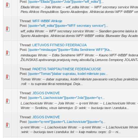
Post:
[quote="Ellada"][quote="Jola"][quote="wff_edita"][...
Ellada Wrote: -- Jola Wrote: -- wff_edita Wrote: -- WFF secretary service Wrot
Pietu Afrikos Respublikos Sporto Akademijos. Afrikieciai domisi WFF-WBBF veik
Thread:
WFF-WBBF Afrikoje
Post:
[quote="wff_edita"][quote="WFF secretary service"]...
wff_edita Wrote: -- WFF secretary service Wrote: -- Siandien gavome laiska is
Sporto Akademijos. Afrikieciai domisi WFF-WBBF veikla: Bluewater Bay Academ
Thread:
LIETUVOS FITNESO FEDERACIJA
Post:
[quote="mindaugas"][quote="Edita Sendriene WFF"]Ka...
mindaugas Wrote: -- Edita Sendriene WFF Wrote: -- Kauno WFF-WBBF federa
ŽILINSKAS apdovanoja praėjusių metų absoliučią Lietuvos čempionę JOLANTĄ M
Thread:
PADĖTIS TARPTAUTINĖSE FEDERACIJOSE
Post:
[quote="Tomas"]dabar supratau, kodel mileriute pav...
Tomas Wrote: -- dabar supratau, kodel mileriute pavasario varzybas praleidzia ir
:roll: -- tu supratai tikrai neteisingai. Deja...
Thread:
JĖGOS DVIKOVĖ
Post:
[quote="L.Liachoviciute"][quote="Jola"][quote="q-r...
L.Liachoviciute Wrote: -- Jola Wrote: -- q-rent Wrote: -- L.Liachoviciute Wrote: 
Wrote: -- Sveikinu, visus laimetojus :D :wink: -- buciuoju tave i zanduka...
Thread:
JĖGOS DVIKOVĖ
Post:
[quote="q-rent"][quote="L.Liachoviciute"][quote="q...
q-rent Wrote: -- L.Liachoviciute Wrote: -- q-rent Wrote: -- L.Liachoviciute Wrote
:wink: -- buciuoju tave i zanduka :lol: -- kaip malonu :oops: :D -- ni...