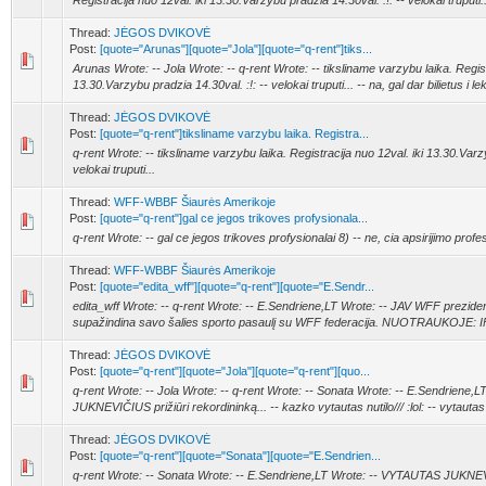
Registracija nuo 12val. iki 13.30.Varzybu pradzia 14.30val. :!: -- velokai truputi...
Thread:
JĖGOS DVIKOVĖ
Post:
[quote="Arunas"][quote="Jola"][quote="q-rent"]tiks...
Arunas Wrote: -- Jola Wrote: -- q-rent Wrote: -- tiksliname varzybu laika. Regist
13.30.Varzybu pradzia 14.30val. :!: -- velokai truputi... -- na, gal dar bilietus i lek
Thread:
JĖGOS DVIKOVĖ
Post:
[quote="q-rent"]tiksliname varzybu laika. Registra...
q-rent Wrote: -- tiksliname varzybu laika. Registracija nuo 12val. iki 13.30.Varzy
velokai truputi...
Thread:
WFF-WBBF Šiaurės Amerikoje
Post:
[quote="q-rent"]gal ce jegos trikoves profysionala...
q-rent Wrote: -- gal ce jegos trikoves profysionalai 8) -- ne, cia apsirijimo profesio
Thread:
WFF-WBBF Šiaurės Amerikoje
Post:
[quote="edita_wff"][quote="q-rent"][quote="E.Sendr...
edita_wff Wrote: -- q-rent Wrote: -- E.Sendriene,LT Wrote: -- JAV WFF prezi
supažindina savo šalies sporto pasaulį su WFF federacija. NUOTRAUKOJE: IF
Thread:
JĖGOS DVIKOVĖ
Post:
[quote="q-rent"][quote="Jola"][quote="q-rent"][quo...
q-rent Wrote: -- Jola Wrote: -- q-rent Wrote: -- Sonata Wrote: -- E.Sendriene
JUKNEVIČIUS prižiūri rekordininką... -- kazko vytautas nutilo/// :lol: -- vytautas
Thread:
JĖGOS DVIKOVĖ
Post:
[quote="q-rent"][quote="Sonata"][quote="E.Sendrien...
q-rent Wrote: -- Sonata Wrote: -- E.Sendriene,LT Wrote: -- VYTAUTAS JUKNEVIČ