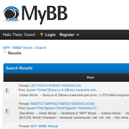
Hello There, Guest!
Login
Register
WFF / WBBF forum
›
Search
Results
Search Results
Post
Thread:
LIETUVOS FITNESO FEDERACIJA
Post:
[quote="Gintas"]Rytoj su K.Zilinsku trauksime prie...
Gintas Wrote: -- Rytoj su K.Zilinsku trauksime prie juros :) LFF/LNKA kongresa
Thread:
PADĖTIS TARPTAUTINĖSE FEDERACIJOSE
Post:
[quote="Dita"][quote="Denis"][quote="Sendriene E.*...
Dita Wrote: -- Denis Wrote: -- Sendriene E.*WFF Wrote: -- Gintare Wrote: -- 
BLOOM, World Champion -- nemazas raumenuotis :roll: :roll: :roll: -- Dar viena 
Thread:
WFF-WBBF Afrikoje