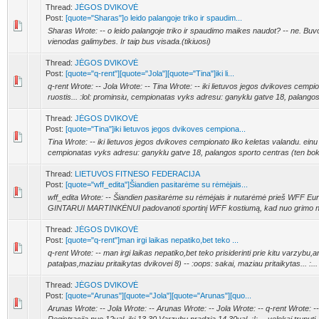
Thread:
JĖGOS DVIKOVĖ
Post:
[quote="Sharas"]o leido palangoje triko ir spaudim...
Sharas Wrote: -- o leido palangoje triko ir spaudimo maikes naudot? -- ne. Bu
vienodas galimybes. Ir taip bus visada.(tikiuosi)
Thread:
JĖGOS DVIKOVĖ
Post:
[quote="q-rent"][quote="Jola"][quote="Tina"]iki li...
q-rent Wrote: -- Jola Wrote: -- Tina Wrote: -- iki lietuvos jegos dvikoves cempio
ruostis... :lol: prominsiu, cempionatas vyks adresu: ganyklu gatve 18, palangos 
Thread:
JĖGOS DVIKOVĖ
Post:
[quote="Tina"]iki lietuvos jegos dvikoves cempiona...
Tina Wrote: -- iki lietuvos jegos dvikoves cempionato liko keletas valandu. einu r
cempionatas vyks adresu: ganyklu gatve 18, palangos sporto centras (ten boksa
Thread:
LIETUVOS FITNESO FEDERACIJA
Post:
[quote="wff_edita"]Šiandien pasitarėme su rėmėjais...
wff_edita Wrote: -- Šiandien pasitarėme su rėmėjais ir nutarėmė prieš WFF E
GINTARUI MARTINKĖNUI padovanoti sportinį WFF kostiumą, kad nuo grimo nes
Thread:
JĖGOS DVIKOVĖ
Post:
[quote="q-rent"]man irgi laikas nepatiko,bet teko ...
q-rent Wrote: -- man irgi laikas nepatiko,bet teko prisiderinti prie kitu varzybu,a
patalpas,maziau pritaikytas dvikovei 8) -- :oops: sakai, maziau pritaikytas... :...
Thread:
JĖGOS DVIKOVĖ
Post:
[quote="Arunas"][quote="Jola"][quote="Arunas"][quo...
Arunas Wrote: -- Jola Wrote: -- Arunas Wrote: -- Jola Wrote: -- q-rent Wrote: --