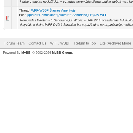
kazko vytautas nutilo/// :lol: -- vytautas sprendzia dilema,,buti ar nebuti naru ko
Thread:
WFF-WBBF Šiaurės Amerikoje
Post:
[quote="Romualdas"][quote="E.Sendriene,LT"]JAV WFF...
Romualdas Wrote: -- E.Sendriene,LT Wrote: -- JAV WFF prezidentas MAIKLA
dalyviaims dalino WFF DVD ir žurnalus bei supažindino su organizacijos veikla 
Forum Team
Contact Us
WFF / WBBF
Return to Top
Lite (Archive) Mode
Powered By
MyBB
, © 2002-2026
MyBB Group
.