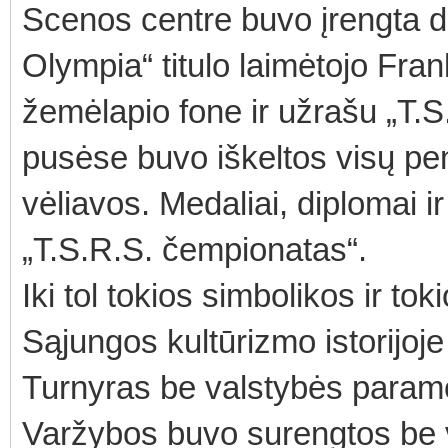
Scenos centre buvo įrengta did
Olympia“ titulo laimėtojo Fra
žemėlapio fone ir užrašu „T.
pusėse buvo iškeltos visų pen
vėliavos. Medaliai, diplomai i
„T.S.R.S. čempionatas“.
Iki tol tokios simbolikos ir t
Sąjungos kultūrizmo istorijoj
Turnyras be valstybės param
Varžybos buvo surengtos be v