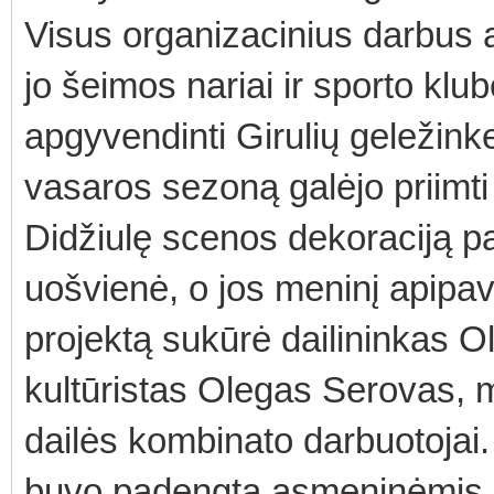
Visus organizacinius darbus 
jo šeimos nariai ir sporto klub
apgyvendinti Girulių geležinkel
vasaros sezoną galėjo priimti
Didžiulę scenos dekoraciją 
uošvienė, o jos meninį apipav
projektą sukūrė dailininkas 
kultūristas Olegas Serovas, 
dailės kombinato darbuotojai. 
buvo padengta asmeninėmis o