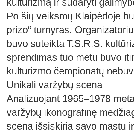
kultūrizmą ir sudaryti galimy
Po šių veiksmų Klaipėdoje bu
prizo“ turnyras. Organizatori
buvo suteikta T.S.R.S. kultūr
sprendimas tuo metu buvo itin 
kultūrizmo čempionatų nebuv
Unikali varžybų scena
Analizuojant 1965–1978 metai
varžybų ikonografinę medžiag
scena išsiskiria savo mastu i