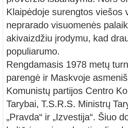
Klaipėdoje surengtos viešos 
neprarado visuomenės palaiky
akivaizdžiu įrodymu, kad dra
populiarumo.
Rengdamasis 1978 metų turn
parengė ir Maskvoje asmeniška
Komunistų partijos Centro Kom
Tarybai, T.S.R.S. Ministrų Ta
„Pravda“ ir „Izvestija“. Šiuo