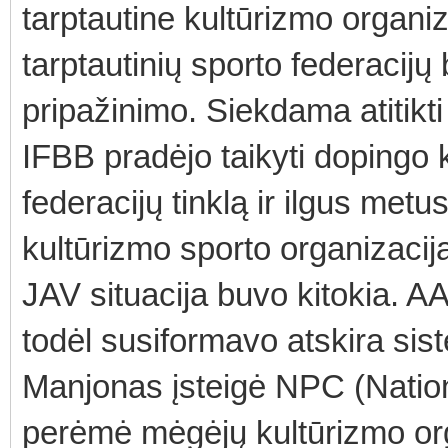
tarptautine kultūrizmo organiz
tarptautinių sporto federacij
pripažinimo. Siekdama atitikti
IFBB pradėjo taikyti dopingo k
federacijų tinklą ir ilgus met
kultūrizmo sporto organizacij
JAV situacija buvo kitokia. A
todėl susiformavo atskira si
Manjonas įsteigė NPC (Natio
perėmė mėgėjų kultūrizmo org