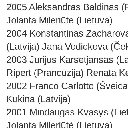
2005 Aleksandras Baldinas (R
Jolanta Mileriūtė (Lietuva)
2004 Konstantinas Zacharova
(Latvija) Jana Vodickova (Ček
2003 Jurijus Karsetjansas (La
Ripert (Prancūzija) Renata Ke
2002 Franco Carlotto (Šveicari
Kukina (Latvija)
2001 Mindaugas Kvasys (Liet
Jolanta Mileriūtė (Lietuva)