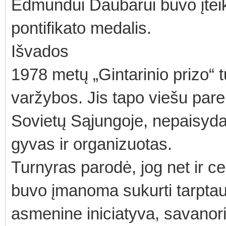
Edmundui Daubarui buvo įtei
pontifikato medalis.
Išvados
1978 metų „Gintarinio prizo“ 
varžybos. Jis tapo viešu pare
Sovietų Sąjungoje, nepaisyda
gyvas ir organizuotas.
Turnyras parodė, jog net ir c
buvo įmanoma sukurti tarptaut
asmenine iniciatyva, savanor