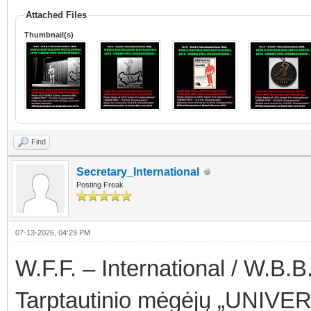
Attached Files
Thumbnail(s)
Find
Secretary_International
Posting Freak
07-13-2026, 04:29 PM
W.F.F. – International / W.B.B.
Tarptautinio mėgėjų „UNIVER