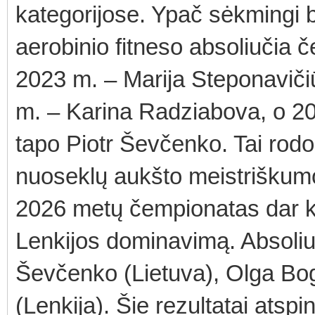
kategorijose. Ypač sėkmingi b
aerobinio fitneso absoliučia č
2023 m. – Marija Steponavičiū
m. – Karina Radziabova, o 20
tapo Piotr Ševčenko. Tai rodo
nuoseklų aukšto meistriškumo
2026 metų čempionatas dar kart
Lenkijos dominavimą. Absoliuč
Ševčenko (Lietuva), Olga Bog
(Lenkija). Šie rezultatai atsp