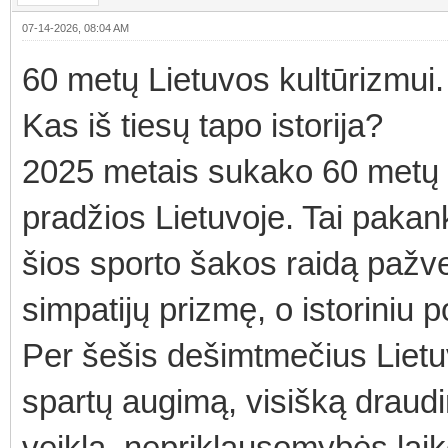
07-14-2026, 08:04 AM
60 metų Lietuvos kultūrizmui.
Kas iš tiesų tapo istorija?
2025 metais sukako 60 metų 
pradžios Lietuvoje. Tai pakanka
šios sporto šakos raidą pažv
simpatijų prizmę, o istoriniu p
Per šešis dešimtmečius Lietu
spartų augimą, visišką draud
veiklą, nepriklausomybės laiko