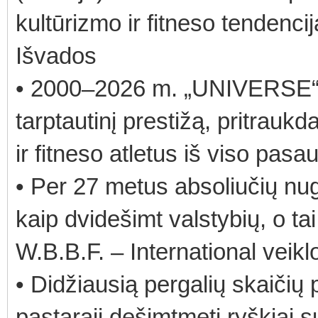
kultūrizmo ir fitneso tendencij
Išvados
• 2000–2026 m. „UNIVERSE“ 
tarptautinį prestižą, pritrauk
ir fitneso atletus iš viso pasau
• Per 27 metus absoliučių nu
kaip dvidešimt valstybių, o tai 
W.B.B.F. – International veik
• Didžiausią pergalių skaičių 
pastarąjį dešimtmetį ryškiai su