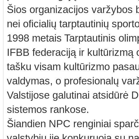
Šios organizacijos varžybos 
nei oficialių tarptautinių sport
1998 metais Tarptautinis olimp
IFBB federaciją ir kultūrizmą 
tašku visam kultūrizmo pasaul
valdymas, o profesionalų va
Valstijose galutinai atsidūr
sistemos rankose.
Šiandien NPC renginiai sparči
valstybių jie konkuruoja su n