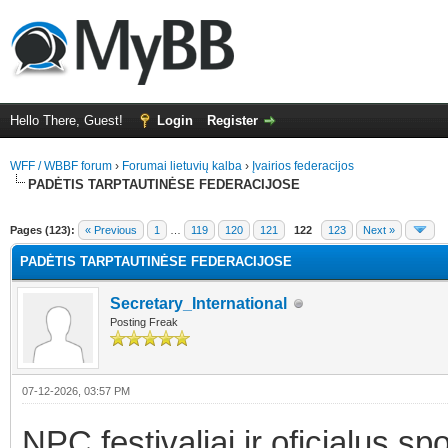
Hello There, Guest!
Login
Register
WFF / WBBF forum
›
Forumai lietuvių kalba
›
Įvairios federacijos
PADĖTIS TARPTAUTINĖSE FEDERACIJOSE
verage
Pages (123):
« Previous
1
…
119
120
121
122
123
Next »
PADĖTIS TARPTAUTINĖSE FEDERACIJOSE
Secretary_International
Posting Freak
07-12-2026, 03:57 PM
NPC festivaliai ir oficialus sp