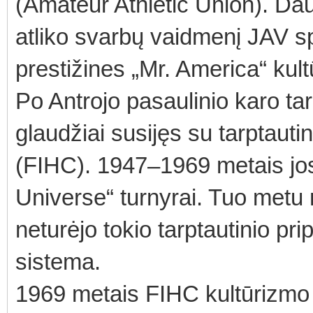
(Amateur Athletic Union). Dau
atliko svarbų vaidmenį JAV sp
prestižines „Mr. America“ kul
Po Antrojo pasaulinio karo ta
glaudžiai susijęs su tarptauti
(FIHC). 1947–1969 metais jos
Universe“ turnyrai. Tuo met
neturėjo tokio tarptautinio prip
sistema.
1969 metais FIHC kultūrizmo 