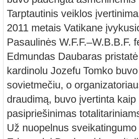
Tarptautinis veiklos įvertinim
2011 metais Vatikane įvykusio
Pasaulinės W.F.F.–W.B.B.F. fe
Edmundas Daubaras pristatė f
kardinolu Jozefu Tomko buvo 
sovietmečiu, o organizatoriau
draudimą, buvo įvertinta kai
pasipriešinimas totalitariniam
Už nuopelnus sveikatingumo ir