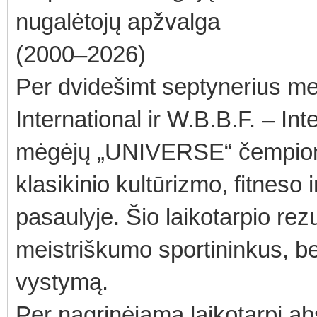
nugalėtojų apžvalga
(2000–2026)
Per dvidešimt septynerius me
International ir W.B.B.F. – In
mėgėjų „UNIVERSE“ čempiona
klasikinio kultūrizmo, fitneso 
pasaulyje. Šio laikotarpio rezu
meistriškumo sportininkus, bet 
vystymą.
Per nagrinėjamą laikotarpį abs