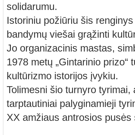
solidarumu.
Istoriniu požiūriu šis rengin
bandymų viešai grąžinti kultū
Jo organizacinis mastas, simbo
1978 metų „Gintarinio prizo“ t
kultūrizmo istorijos įvykiu.
Tolimesni šio turnyro tyrimai,
tarptautiniai palyginamieji tyrim
XX amžiaus antrosios pusės sp