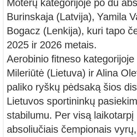
Moterų kategorijoje po du abs
Burinskaja (Latvija), Yamila 
Bogacz (Lenkija), kuri tapo č
2025 ir 2026 metais.
Aerobinio fitneso kategorijoje
Mileriūtė (Lietuva) ir Alina Ol
paliko ryškų pėdsaką šios disci
Lietuvos sportininkų pasiekim
stabilumu. Per visą laikotarpį
absoliučiais čempionais vyrų, 