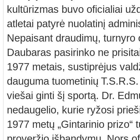
kultūrizmas buvo oficialiai už
atletai patyrė nuolatinį admin
Nepaisant draudimų, turnyro 
Daubaras pasirinko ne prisita
1977 metais, sustiprėjus vald
dauguma tuometinių T.S.R.S. 
viešai ginti šį sportą. Dr. E
nedaugelio, kurie ryžosi prieš
1977 metų „Gintarinio prizo“ 
proveržio išbandymu. Nors ofi