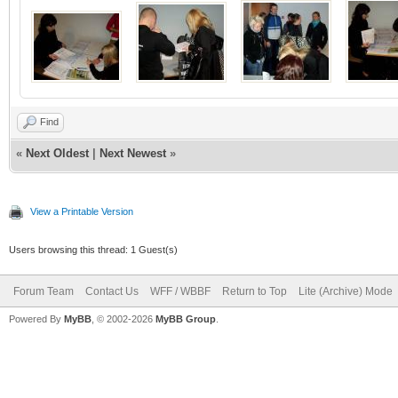
Find
«
Next Oldest
|
Next Newest
»
View a Printable Version
Users browsing this thread: 1 Guest(s)
Forum Team
Contact Us
WFF / WBBF
Return to Top
Lite (Archive) Mode
Powered By
MyBB
, © 2002-2026
MyBB Group
.