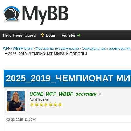
Hello There, Guest!
Login
Register
WFF / WBBF forum
›
Форумы на русском языке
›
Официальные соревнования
2025_2019_ЧЕМПИОНАТ МИРА И ЕВРОПЫ
rage
2025_2019_ЧЕМПИОНАТ М
UGNE_WFF_WBBF_secretary
Administrator
02-22-2025, 11:19 AM