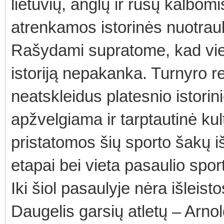
lietuvių, anglų ir rusų kalbomi
atrenkamos istorinės nuotrauk
Rašydami supratome, kad vien
istoriją nepakanka. Turnyro
neatskleidus platesnio istorin
apžvelgiama ir tarptautinė kul
pristatomos šių sporto šakų i
etapai bei vieta pasaulio sporto
Iki šiol pasaulyje nėra išleist
Daugelis garsių atletų – Arn