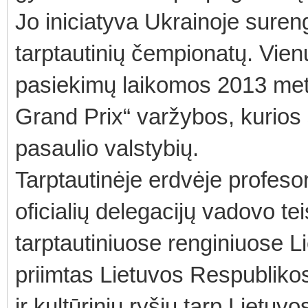
Jo iniciatyva Ukrainoje suren
tarptautinių čempionatų. Vien
pasiekimų laikomos 2013 m
Grand Prix“ varžybos, kurios 
pasaulio valstybių.
Tarptautinėje erdvėje profeso
oficialių delegacijų vadovo 
tarptautiniuose renginiuose Lie
priimtas Lietuvos Respubliko
ir kultūrinių ryšių tarp Lietuvo