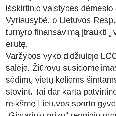
išskirtinio valstybės dėmesio
Vyriausybė, o Lietuvos Resp
turnyro finansavimą įtraukti į
eilutę.
Varžybos vyko didžiulėje LCC 
salėje. Žiūrovų susidomėjimas
sėdimų vietų keliems šimtams
stovint. Tai dar kartą patvirtin
reikšmę Lietuvos sporto gyv
„Gintarinio prizo“ renginio p