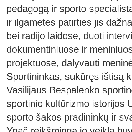
pedagogą ir sporto specialistą
ir ilgametės patirties jis dažn
bei radijo laidose, duoti interv
dokumentiniuose ir meniniuos
projektuose, dalyvauti meninė
Sportininkas, sukūręs ištisą 
Vasilijaus Bespalenko sportin
sportinio kultūrizmo istorijos
sporto šakos pradininkų ir sva
Ypač reikšminga jo veikla bu