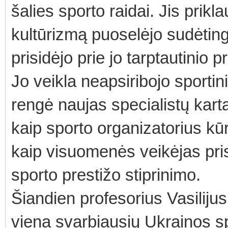
šalies sporto raidai. Jis prikla
kultūrizmą puoselėjo sudėting
prisidėjo prie jo tarptautinio p
Jo veikla neapsiribojo sportin
rengė naujas specialistų kart
kaip sporto organizatorius kū
kaip visuomenės veikėjas pris
sporto prestižo stiprinimo.
Šiandien profesorius Vasiliju
viena svarbiausių Ukrainos spo