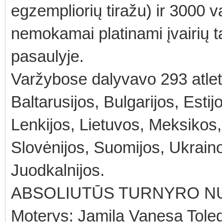
egzempliorių tiražu) ir 3000 
nemokamai platinami įvairių t
pasaulyje.
Varžybose dalyvavo 293 atletai
Baltarusijos, Bulgarijos, Estijo
Lenkijos, Lietuvos, Meksikos,
Slovėnijos, Suomijos, Ukrainos
Juodkalnijos.
ABSOLIUTŪS TURNYRO N
Moterys: Jamila Vanesa Toled