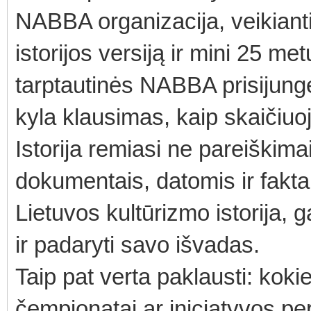
NABBA organizacija, veikianti 
istorijos versiją ir mini 25 me
tarptautinės NABBA prisijungė
kyla klausimas, kaip skaičiuoj
Istorija remiasi ne pareiškima
dokumentais, datomis ir fakta
Lietuvos kultūrizmo istorija, g
ir padaryti savo išvadas.
Taip pat verta paklausti: kokie
čempionatai ar iniciatyvos p