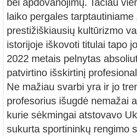
bei apdovanojimų. Tačiau vie
laiko pergales tarptautiniame 
prestižiškiausių kultūrizmo v
istorijoje iškovoti titulai tapo
2022 metais pelnytas absoliu
patvirtino išskirtinį profesio
Ne mažiau svarbi yra ir jo tre
profesorius išugdė nemažai a
kurie sėkmingai atstovavo Uk
sukurta sportininkų rengimo s