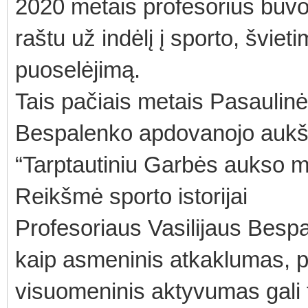
2020 metais profesorius bu
raštu už indėlį į sporto, švie
puoselėjimą.
Tais pačiais metais Pasaulin
Bespalenko apdovanojo aukšči
“Tarptautiniu Garbės aukso m
Reikšmė sporto istorijai
Profesoriaus Vasilijaus Bes
kaip asmeninis atkaklumas, p
visuomeninis aktyvumas gali ta