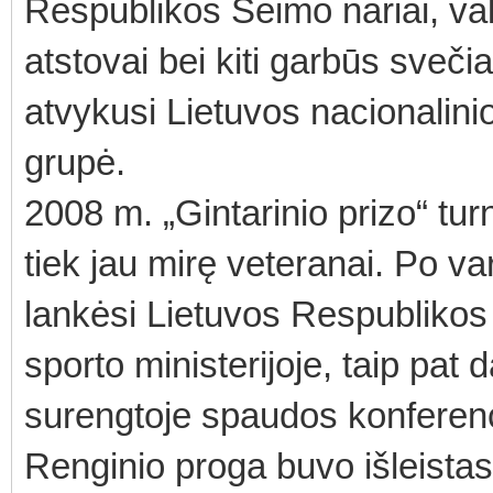
Respublikos Seimo nariai, vals
atstovai bei kiti garbūs svečia
atvykusi Lietuvos nacionalinio
grupė.
2008 m. „Gintarinio prizo“ tur
tiek jau mirę veteranai. Po v
lankėsi Lietuvos Respublikos
sporto ministerijoje, taip pa
surengtoje spaudos konferenc
Renginio proga buvo išleistas 