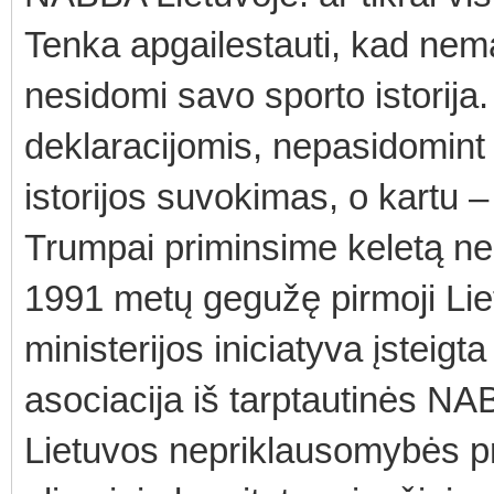
Tenka apgailestauti, kad nem
nesidomi savo sporto istorija
deklaracijomis, nepasidomint f
istorijos suvokimas, o kartu – 
Trumpai priminsime keletą neg
1991 metų gegužę pirmoji Lie
ministerijos iniciatyva įsteig
asociacija iš tarptautinės NA
Lietuvos nepriklausomybės pri