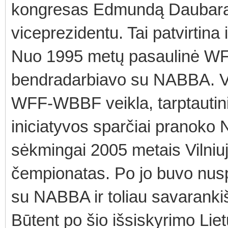
kongresas Edmundą Daubarą 
viceprezidentu. Tai patvirtina 
Nuo 1995 metų pasaulinė WF
bendradarbiavo su NABBA. Vis 
WFF-WBBF veikla, tarptautini
iniciatyvos sparčiai pranoko 
sėkmingai 2005 metais Vilni
čempionatas. Po jo buvo nus
su NABBA ir toliau savaranki
Būtent po šio išsiskyrimo Liet