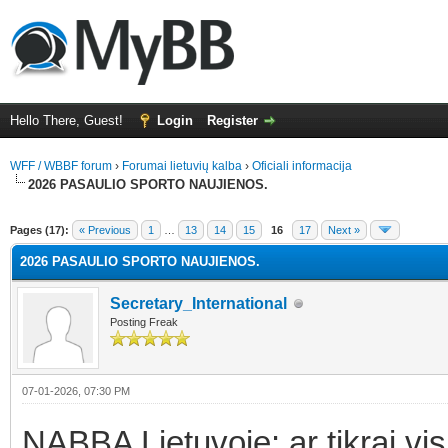
Hello There, Guest!
Login
Register
WFF / WBBF forum
›
Forumai lietuvių kalba
›
Oficiali informacija
2026 PASAULIO SPORTO NAUJIENOS.
erage
Pages (17):
« Previous
1
…
13
14
15
16
17
Next »
2026 PASAULIO SPORTO NAUJIENOS.
Secretary_International
Posting Freak
07-01-2026, 07:30 PM
NABBA Lietuvoje: ar tikrai visi