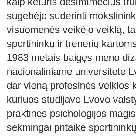
kaip keturis dešimtmečius tru
sugebėjo suderinti mokslininko
visuomenės veikėjo veiklą, t
sportininkų ir trenerių kartoms
1983 metais baigęs meno diza
nacionaliniame universitete L
dar vieną profesinės veiklos k
kuriuos studijavo Lvovo valsty
praktinės psichologijos magist
sėkmingai pritaikė sportinink