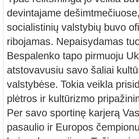
devintajame dešimtmečiuose, 
socialistinių valstybių buvo of
ribojamas. Nepaisydamas tuome
Bespalenko tapo pirmuoju Ukr
atstovavusiu savo šaliai kult
valstybėse. Tokia veikla prisid
plėtros ir kultūrizmo pripažin
Per savo sportinę karjerą Vas
pasaulio ir Europos čempionu,