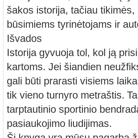
šakos istorija, tačiau tikimės,
būsimiems tyrinėtojams ir au
Išvados
Istorija gyvuoja tol, kol ją p
kartoms. Jei šiandien neužfiks
gali būti prarasti visiems laika
tik vieno turnyro metraštis. T
tarptautinio sportinio bendrad
pasiaukojimo liudijimas.
Ši knyga yra mūsų pagarba ž