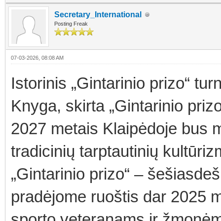
Secretary_International
Posting Freak
07-03-2026, 08:08 AM
Istorinis „Gintarinio prizo“ tur
Knyga, skirta „Gintarinio pri
2027 metais Klaipėdoje bus m
tradicinių tarptautinių kultūriz
„Gintarinio prizo“ – šešiasdeši
pradėjome ruoštis dar 2025 m
sporto veteranams ir žmonėm