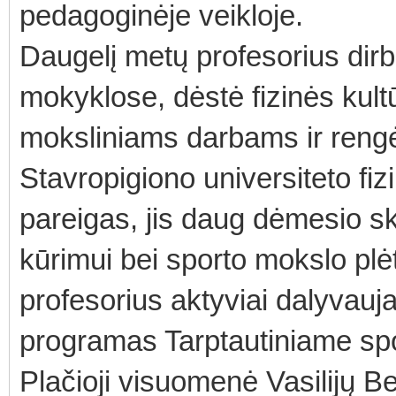
pedagoginėje veikloje.
Daugelį metų profesorius dirb
mokyklose, dėstė fizinės kult
moksliniams darbams ir reng
Stavropigiono universiteto fi
pareigas, jis daug dėmesio s
kūrimui bei sporto mokslo plėt
profesorius aktyviai dalyvauja 
programas Tarptautiniame spor
Plačioji visuomenė Vasilijų B