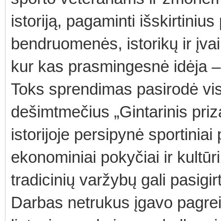
istoriją, pagaminti išskirtiniu
bendruomenės, istorikų ir įvai
kur kas prasmingesnė idėja – i
Toks sprendimas pasirodė visi
dešimtmečius „Gintarinis priza
istorijoje persipynė sportiniai 
ekonominiai pokyčiai ir kultūr
tradicinių varžybų gali pasigirt
Darbas netrukus įgavo pagreit