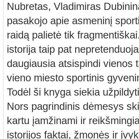
Nubretas, Vladimiras Dubinina
pasakojo apie asmeninį sporti
raidą palietė tik fragmentiška
istorija taip pat nepretenduoja
daugiausia atsispindi vienos t
vieno miesto sportinis gyven
Todėl ši knyga siekia užpildyti
Nors pagrindinis dėmesys skir
kartu įamžinami ir reikšmingi
istorijos faktai, žmonės ir įvy