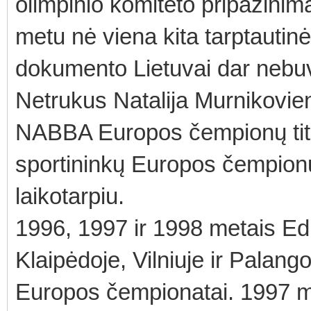
olimpinio komiteto pripažinimą.
metu nė viena kita tarptautinė
dokumento Lietuvai dar nebuv
Netrukus Natalija Murnikovie
NABBA Europos čempionų titul
sportininkų Europos čempionų
laikotarpiu.
1996, 1997 ir 1998 metais E
Klaipėdoje, Vilniuje ir Palan
Europos čempionatai. 1997 m