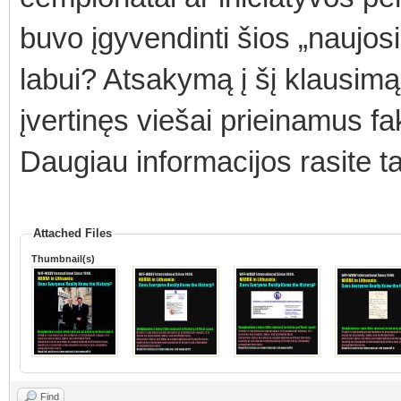
buvo įgyvendinti šios „naujo
labui? Atsakymą į šį klausimą 
įvertinęs viešai prieinamus fa
Daugiau informacijos rasite t
Attached Files
Thumbnail(s)
Find