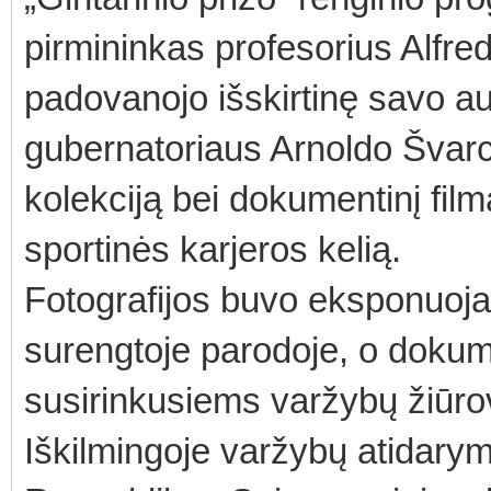
pirmininkas profesorius Alfre
padovanojo išskirtinę savo auk
gubernatoriaus Arnoldo Švarce
kolekciją bei dokumentinį film
sportinės karjeros kelią.
Fotografijos buvo eksponuoj
surengtoje parodoje, o dokume
susirinkusiems varžybų žiūr
Iškilmingoje varžybų atidary