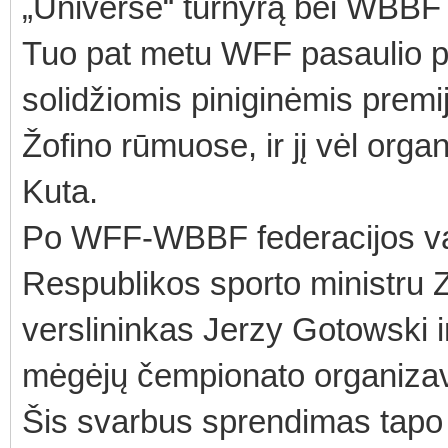
„Universe“ turnyrą bei WBBF 
Tuo pat metu WFF pasaulio p
solidžiomis piniginėmis prem
Žofino rūmuose, ir jį vėl orga
Kuta.
Po WFF-WBBF federacijos vad
Respublikos sporto ministru 
verslininkas Jerzy Gotowski
mėgėjų čempionato organiza
Šis svarbus sprendimas tapo 