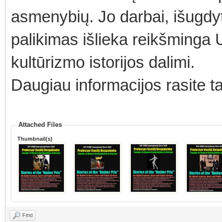
asmenybių. Jo darbai, išugdyti
palikimas išlieka reikšminga U
kultūrizmo istorijos dalimi.
Daugiau informacijos rasite t
Attached Files
Thumbnail(s)
Find