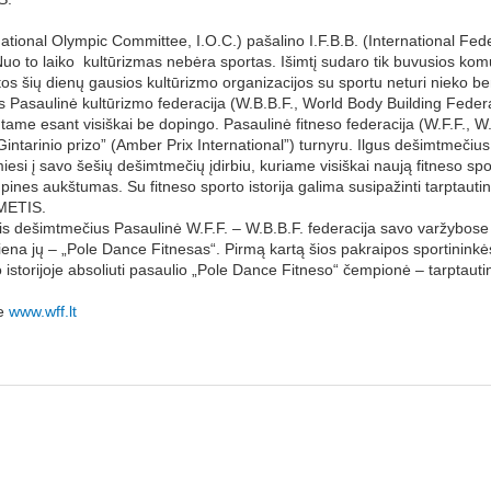
ational Olympic Committee, I.O.C.) pašalino I.F.B.B. (International Fede
Nuo to laiko kultūrizmas nebėra sportas. Išimtį sudaro tik buvusios komu
kitos šių dienų gausios kultūrizmo organizacijos su sportu neturi nieko b
tos Pasaulinė kultūrizmo federacija (W.B.B.F., World Body Building Feder
tame esant visiškai be dopingo. Pasaulinė fitneso federacija (W.F.F., W.F
Gintarinio prizo” (Amber Prix International”) turnyru. Ilgus dešimtmečiu
iesi į savo šešių dešimtmečių įdirbiu, kuriame visiškai naują fitneso sp
limpines aukštumas. Su fitneso sporto istorija galima susipažinti tarptau
METIS.
tris dešimtmečius Pasaulinė W.F.F. – W.B.B.F. federacija savo varžybose p
iena jų – „Pole Dance Fitnesas“. Pirmą kartą šios pakraipos sportinink
 istorijoje absoliuti pasaulio „Pole Dance Fitneso“ čempionė – tarptaut
je
www.wff.lt