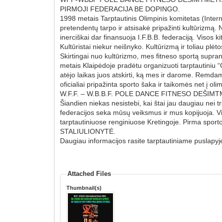
PIRMOJI FEDERACIJA BE DOPINGO.
1998 metais Tarptautinis Olimpinis komitetas (Intern
pretendentų tarpo ir atsisakė pripažinti kultūrizmą. 
inerciškai dar finansuoja I.F.B.B. federaciją. Visos 
Kultūristai niekur neišnyko. Kultūrizmą ir toliau plė
Skirtingai nuo kultūrizmo, mes fitneso sportą supran
metais Klaipėdoje pradėtu organizuoti tarptautiniu “
atėjo laikas juos atskirti, ką mes ir darome. Remdam
oficialiai pripažinta sporto šaka ir taikomės net į o
W.F.F. – W.B.B.F. POLE DANCE FITNESO DEŠIMT
Šiandien niekas nesistebi, kai štai jau daugiau nei 
federacijos seka mūsų veiksmus ir mus kopijuoja. V
tarptautiniuose renginiuose Kretingoje. Pirma sporto
STALIULIONYTĖ.
Daugiau informacijos rasite tarptautiniame puslapy
Attached Files
Thumbnail(s)