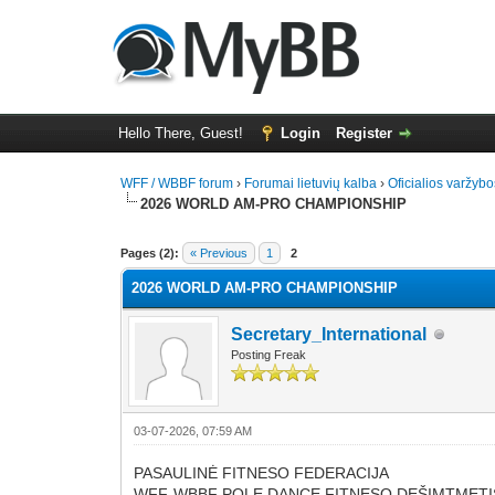
Hello There, Guest!
Login
Register
WFF / WBBF forum
›
Forumai lietuvių kalba
›
Oficialios varžybo
2026 WORLD AM-PRO CHAMPIONSHIP
2 Vote(s) - 1.5 Average
1
2
3
4
5
Pages (2):
« Previous
1
2
2026 WORLD AM-PRO CHAMPIONSHIP
Secretary_International
Posting Freak
03-07-2026, 07:59 AM
PASAULINĖ FITNESO FEDERACIJA
WFF-WBBF POLE DANCE FITNESO DEŠIMTMETI