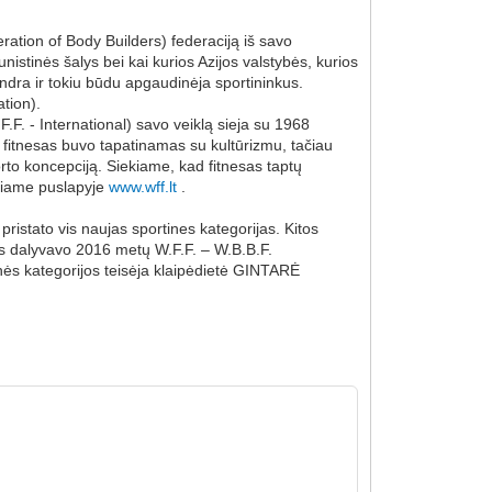
ration of Body Builders) federaciją iš savo
nistinės šalys bei kai kurios Azijos valstybės, kurios
endra ir tokiu būdu apgaudinėja sportininkus.
ation).
.F. - International) savo veiklą sieja su 1968
s fitnesas buvo tapatinamas su kultūrizmu, tačiau
orto koncepciją. Siekiame, kad fitnesas taptų
tiniame puslapyje
www.wff.lt
.
ristato vis naujas sportines kategorijas. Kitos
ės dalyvavo 2016 metų W.F.F. – W.B.B.F.
inės kategorijos teisėja klaipėdietė GINTARĖ