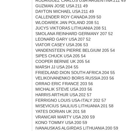
RODRIGUEZ CARLOS USA-ARGENTINA 211 49
GUZMAN JOSE USA 211 49
DAYTON MICHAEL USA 211 49
CALLENDER ROY CANADA 209 50
WLODAREK JAN POLAND 208 51
JUCYS VIKTORAS LITHUANIA 208 51
SMOLANA REINHARD GERMANY 207 52
LEONARD GARY USA 207 52
VIATOR CASEY USA 206 53
VANDENSTEEN PIERRE BELGIUM 205 54
SIPES CHUCK USA 205 54
COOPER BERNIE UK 205 54
MARSH JJ USA 204 55
FRIEDLAND DION SOUTH AFRICA 204 55
VELIKOIVANENKO BORIS RUSSIA 203 56
ORRAO ERIC FRANCE 203 56
MICHALIK STEVE USA 203 56
HARRIS ARTHUR USA 202 57
FERRIGNO LOUIS USA-ITALY 202 57
MISEVICIUS SAULIUS LITHUANIA 201 58
YATES DORIAN UK 201 58
VRANICAR MARTY USA 200 59
KONO TOMMY USA 200 59
IVANAUSKAS ALGIRDAS LITHUANIA 200 59