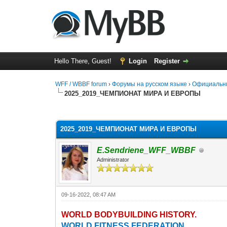
Hello There, Guest!
Login
Register
WFF / WBBF forum
›
Форумы на русском языке
›
Официальн
2025_2019_ЧЕМПИОНАТ МИРА И ЕВРОПЫ
2 Vote(s) - 1.5 Average
1
2
3
4
5
2025_2019_ЧЕМПИОНАТ МИРА И ЕВРОПЫ
E.Sendriene_WFF_WBBF
Administrator
09-16-2022, 08:47 AM
WORLD BODYBUILDING HISTORY.
WORLD FITNESS FEDERATION