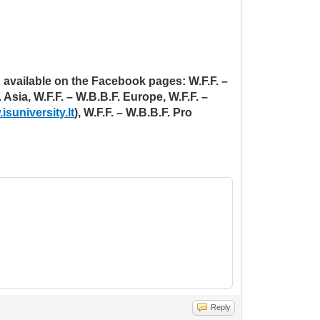
on available on the Facebook pages:
W.F.F. –
 Asia, W.F.F. – W.B.B.F. Europe, W.F.F. –
isuniversity.lt
), W.F.F. – W.B.B.F. Pro
Reply