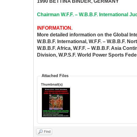
1990 BETTINA BINDER, GERMANY
Chairman W.F.F. – W.B.B.F. International J
INFORMATION.
More detailed information on the Global Int
W.B.B.F. International, W.F.F. – W.B.B.F. Nor
W.B.B.F. Africa, W.F.F. – W.B.B.F. Asia Conti
Division, W.P.S.F. World Power Sports Fede
Attached Files
Thumbnail(s)
Find