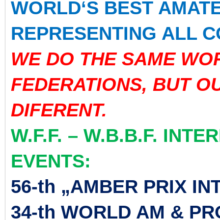
WORLD‘S BEST AMATE
REPRESENTING ALL C
WE DO THE SAME WO
FEDERATIONS, BUT O
DIFERENT.
W.F.F. – W.B.B.F. IN
EVENTS:
56-th „AMBER PRIX I
34-th WORLD AM & P