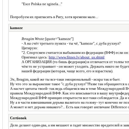
"Esce Polska ne sginela..."
Попробуем их пригласить в Ригу, хотя времени мало...
kamoze
Ibragim Wrote:
[quote="kamoze"]
- А на счёт третьего пункта - ты чё, "kamoze", с дуба рухнул?
Цитирую:
"2. Спортсмен считается выбывшим из федерации (ВФФ) если он
Оригинал здесь:
http://www.fitnes.lv/about_us.shtml
А ОРГАНИЗАЦИЯ (то бишь федерация) и отличается от толпы тем
чём то не устраивает - он может уходить. Держать никто не будет
нашей федерации (которая, чаще всего, его и взрастила).
Эх, Ibragim, какой же ты все-таки эмоциональный - искра так и бьет.
Ну что это за выражение такое "с дуба рухнул"?Разве так обращаются к 
А насчет цитаты твоей- так ведь общаемся мы в теме Международной В
правила Международной ВФФ. Как это вписывается в вашу внутрифедер
Международной ВФФ принцип открытости все-таки соблюдается. Да и 
Ну а в части взвешивания дерьма вылитого на голову- тут конечно не поз
А может и нет дерьма никакого?... Есть как говорят англичане Difference 
Certionok
Дело делают один-два, а им мешают и гадят множество вредителей и зав