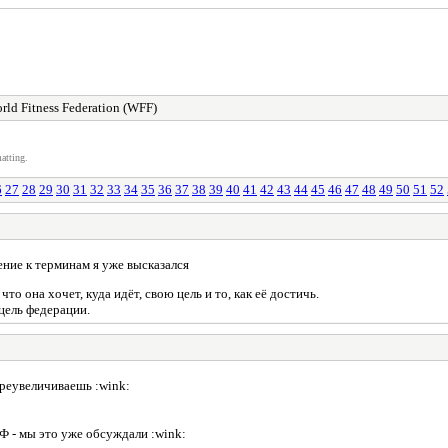
rld Fitness Federation (WFF)
atting.
6
27
28
29
30
31
32
33
34
35
36
37
38
39
40
41
42
43
44
45
46
47
48
49
50
51
52
ние к терминам я уже высказался
о она хочет, куда идёт, свою цель и то, как её достичь.
цель федерации.
преувеличиваешь :wink:
Ф - мы это уже обсуждали :wink: