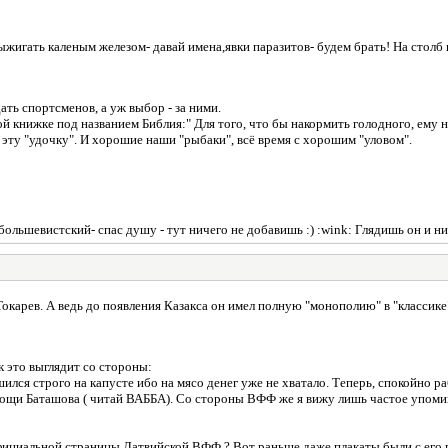
ыжигать каленым железом- давай имена,явки паразитов- будем брать! На столб поз
ь спортсменов, а уж выбор - за ними.
книжке под названием Библия:" Для того, что бы накормить голодного, ему на
 эту "удочку". И хорошие наши "рыбаки", всё время с хорошим "уловом".
 большевистский- спас душу - тут ничего не добавишь :) :wink: Глядишь он и н
карев. А ведь до появления Казакса он имел полную "монополию" в "классике".
к это выглядит со стороны:
ился строго на капусте ибо на мясо денег уже не хватало. Теперь, спокойно 
омощи Баташова ( читай ВАББА). Со стороны ВФФ же я вижу лишь частое упомина
официальной страницы Латвийской ВФФ ? Вот раньше даже плакаты были с его п