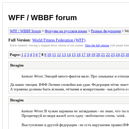
WFF / WBBF forum
WFF / WBBF forum
>
Форумы на русском языке
>
Разные федерации
> Wo
Full Version:
World Fitness Federation (WFF)
You're currently viewing a stripped down version of our content.
View the full version
with proper form
Pages:
1
2
3
4
5
6
7
8
9
10
11
12
13
14
15
16
17
18
19
20
21
22
23
24
25
2
Ibragim
kamoze Wrote:
Эмоций много-фактов мало. Про хныканье и отноше
Да какие эмоции. ВФФ Латвии спокойна как удав. Федерация чётко знает чт
А термины должны быть ясными, чёткими и конкретными - как работа и 
Ibragim
kamoze Wrote:
В чужие карманы не заглядываю - но знаю, что ты 
Процитируй из моря жалоб хоть одну -любопытно очень :wink:
Выступление в другой федерации - не есть нарушение правил ВФ