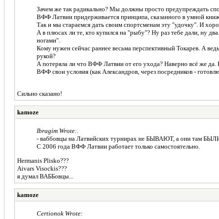
Зачем же так радикально? Мы должны просто предупреждать спор
ВФФ Латвии придерживается принципа, сказанного в умной книжке
Так и мы стараемся дать своим спортсменам эту "удочку". И хор
А в плюсах ли те, кто купился на "рыбу"? Ну раз тебе дали, ну д
ногами".
Кому нужен сейчас раннее весьма перспективный Токарев. А ведь 
рукой?
А потеряла ли что ВФФ Латвии от его ухода? Наверно всё же да. 
ВФФ свои условия (как Александров, через посредников - готовлю
Сильно сказано!
kamoze
Ibragim Wrote:
.
- ваббовцы на Латвийских турнирах не БЫВАЮТ, а они там БЫЛИ (
С 2006 года ВФФ Латвии работает только самостоятельно.
Hermanis Plisko???
Aivars Visockis???
я думал ВАББовцы...
kamoze
Certionok Wrote: