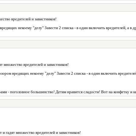
ество вредителей и завистников!
редящих некоему "делу" Завести 2 списка - в один включить вредителей, а в д
ят множество вредителей и завистников!
зором вредящих некоему "делу" Завести 2 списка - в один включить вредителей,
ами - поголовное большинство! Детям нравится сладости! Вот на конфетку и к
т и гадят множество вредителей и завистников!