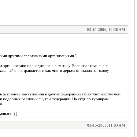
03-15-2006, 10:58 AM
имыми другими спортивными организациями."
организовано проводит свою политику. Если спортсмена она в
бкаканый он возращается и как много дерьма он вылил на голову
 (а точнеее выступлений в других федерациях) трактуют жестче чем
и подобных различий внутри федерации. Но судя по турнирам
о.
нился :) )
03-15-2006, 11:03 AM