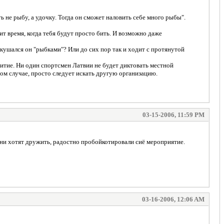
 не рыбу, а удочку. Тогда он сможет наловить себе много рыбы".
пит время, когда тебя будут просто бить. И возможно даже
акушался он "рыбками"? Или до сих пор так и ходит с протянутой
звитие. Ни один спортсмен Латвии не будет диктовать местной
ром случае, просто следует искать другую организацию.
03-15-2006, 11:59 PM
они хотят дружить, радостно пробойкотировали сиё мероприятие.
03-16-2006, 12:06 AM