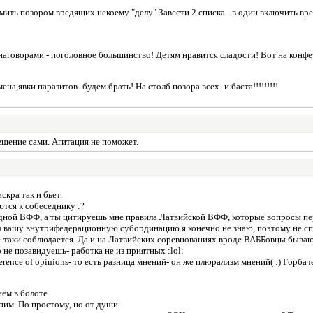
мить позором вредящих некоему "делу" Завести 2 списка - в один включить вред
аговорами - поголовное большинство! Детям нравится сладости! Вот на конфе
на,явки паразитов- будем брать! На столб позора всех- и баста!!!!!!!!!
ешение сами. Агитация не поможет.
скра так и бьет.
ются к собеседнику :?
одной ВФФ, а ты цитируешь мне правила Латвийской ВФФ, которые вопросы пе
 вашу внутрифедерационную субординацию я конечно не знаю, поэтому не сп
таки соблюдается. Да и на Латвийских соревнованиях вроде ВАББовцы бываю
 не позавидуешь- работка не из приятных :lol:
erence of opinions- то есть разница мнений- он же плюрализм мнений( :) Горбаче
иём в болоте.
епим. По простому, но от души.