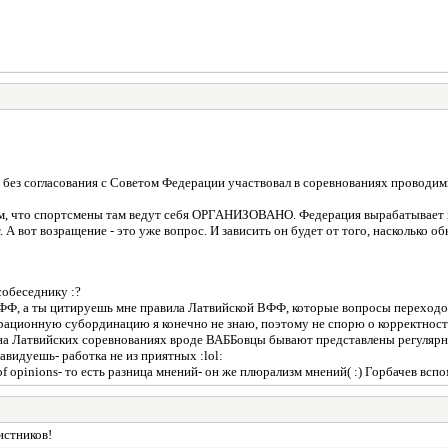
: без согласования с Советом Федерации участвовал в соревнованиях провод
, что спортсмены там ведут себя ОРГАНИЗОВАНО. Федерация вырабатывает и 
. А вот возращение - это уже вопрос. И зависить он будет от того, насколько о
собеседнику :?
ФФ, а ты цитируешь мне правила Латвийской ВФФ, которые вопросы переходов
ационную субординацию я конечно не знаю, поэтому не спорю о корректност
на Латвийских соревнованиях вроде ВАББовцы бывают представлены регулярн
авидуешь- работка не из приятных :lol:
of opinions- то есть разница мнений- он же плюрализм мнений( :) Горбачев вспом
истников!