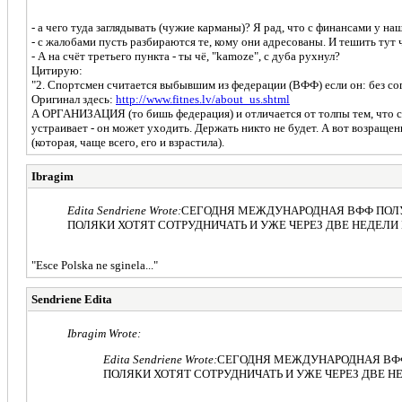
- а чего туда заглядывать (чужие карманы)? Я рад, что с финансами у 
- с жалобами пусть разбираются те, кому они адресованы. И тешить тут 
- А на счёт третьего пункта - ты чё, "kamoze", с дуба рухнул?
Цитирую:
"2. Спортсмен считается выбывшим из федерации (ВФФ) если он: без с
Оригинал здесь:
http://www.fitnes.lv/about_us.shtml
А ОРГАНИЗАЦИЯ (то бишь федерация) и отличается от толпы тем, что 
устраивает - он может уходить. Держать никто не будет. А вот возращен
(которая, чаще всего, его и взрастила).
Ibragim
Edita Sendriene Wrote:
СЕГОДНЯ МЕЖДУНАРОДНАЯ ВФФ ПОЛУ
ПОЛЯКИ ХОТЯТ СОТРУДНИЧАТЬ И УЖЕ ЧЕРЕЗ ДВЕ НЕДЕЛИ
"Esce Polska ne sginela..."
Sendriene Edita
Ibragim Wrote:
Edita Sendriene Wrote:
СЕГОДНЯ МЕЖДУНАРОДНАЯ ВФФ
ПОЛЯКИ ХОТЯТ СОТРУДНИЧАТЬ И УЖЕ ЧЕРЕЗ ДВЕ 