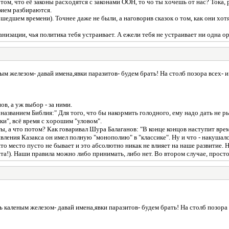
в том, что её законы расходятся с законами ООН, то чо ты хочешь от нас? Тока
фием разбираются.
едшем времени). Точнее даже не были, а наговорив сказок о том, как они хот
изации, чья политика тебя устраивает. А ежели тебя не устраивает ни одна орг
м железом- давай имена,явки паразитов- будем брать! На столб позора всех- и ба
, а уж выбор - за ними.
званием Библия:" Для того, что бы накормить голодного, ему надо дать не рыб
и", всё время с хорошим "уловом".
л ты, а что потом? Как говаривал Шура Балаганов: "В конце концов наступит вре
вления Казакса он имел полную "монополию" в "классике". Ну и что - накушалс
вято место пусто не бывает и это абсолютно никак не влияет на наше развитие
ста!). Наши правила можно либо принимать, либо нет. Во втором случае, прост
 каленым железом- давай имена,явки паразитов- будем брать! На столб позора все