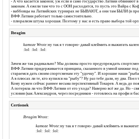
- А что касается законов; уж если и само государство Латвии обвиняют 
законам. А ежели там что то с ООН расходится, то пусть это Вайра с Ко
- ваббовцы на Латвийских турнирах не БЫВАЮТ, а они там БЫЛИ (в прош
ВФФ Латвии работает только самостоятельно.
- плюрализм штука хорошая. Поэтому у нас и есть право выбора той орган
Ibragim
kamoze Wrote:
ну так я т говорю- давай клеймить и выжигать калены
:lol: :lol: :lol:
Зачем же так радикально? Мы должны просто предупреждать спортсменов
ВФФ Латвии придерживается принципа, сказанного в умной книжке под на
стараемся дать своим спортсменам эту "удочку". И хорошие наши "рыбак
А в плюсах ли те, кто купился на "рыбу"? Ну раз тебе дали, ну два. Пое
Кому нужен сейчас раннее весьма перспективный Токарев. А ведь до поя
А потеряла ли что ВФФ Латвии от его ухода? Наверно всё же да. Но - с
условия (как Александров, через посредников - готовлюсь на профи и ба
Certionok
Ibragim Wrote:
kamoze Wrote:
ну так я т говорю- давай клеймить и выжигать
:lol: :lol: :lol: