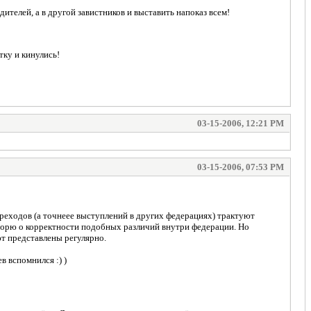
ителей, а в другой завистников и выставить напоказ всем!
тку и кинулись!
03-15-2006, 12:21 PM
03-15-2006, 07:53 PM
реходов (а точнеее выступлений в других федерациях) трактуют
орю о корректности подобных различий внутри федерации. Но
т представлены регулярно.
в вспомнился :) )