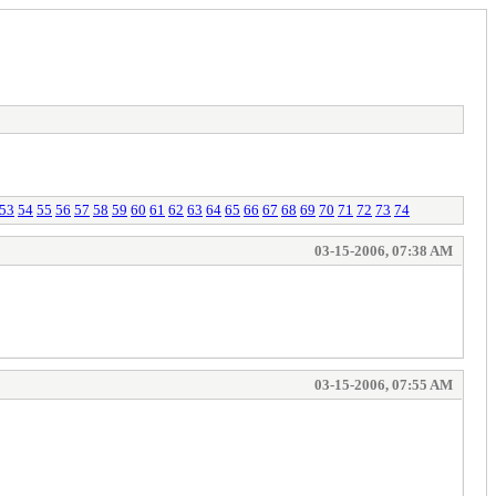
53
54
55
56
57
58
59
60
61
62
63
64
65
66
67
68
69
70
71
72
73
74
03-15-2006, 07:38 AM
03-15-2006, 07:55 AM