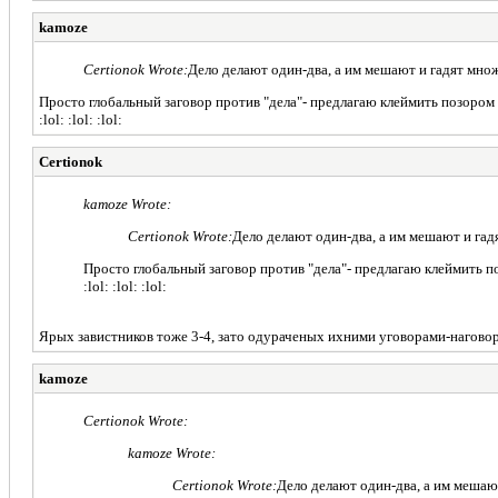
kamoze
Certionok Wrote:
Дело делают один-два, а им мешают и гадят множ
Просто глобальный заговор против "дела"- предлагаю клеймить позором в
:lol: :lol: :lol:
Certionok
kamoze Wrote:
Certionok Wrote:
Дело делают один-два, а им мешают и гад
Просто глобальный заговор против "дела"- предлагаю клеймить по
:lol: :lol: :lol:
Ярых завистников тоже 3-4, зато одураченых ихними уговорами-наговор
kamoze
Certionok Wrote:
kamoze Wrote:
Certionok Wrote:
Дело делают один-два, а им мешаю