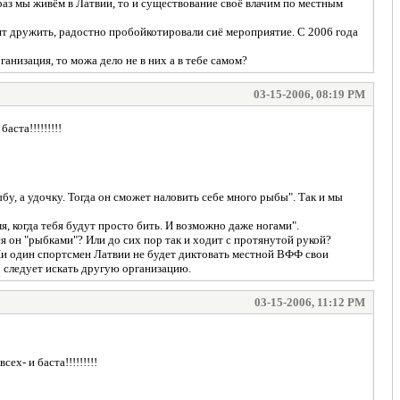
, раз мы живём в Латвии, то и существование своё влачим по местным
ят дружить, радостно пробойкотировали сиё мероприятие. С 2006 года
анизация, то можа дело не в них а в тебе самом?
03-15-2006, 08:19 PM
ста!!!!!!!!!
у, а удочку. Тогда он сможет наловить себе много рыбы". Так и мы
мя, когда тебя будут просто бить. И возможно даже ногами".
я он "рыбками"? Или до сих пор так и ходит с протянутой рукой?
. Ни один спортсмен Латвии не будет диктовать местной ВФФ свои
о следует искать другую организацию.
03-15-2006, 11:12 PM
х- и баста!!!!!!!!!