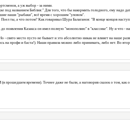
тсменов, а уж выбор - за ними.
 под названием Библия:" Для того, что бы накормить голодного, ему надо дать
ошие наши "рыбаки", всё время с хорошим "уловом".
ва. Поел ты, а что потом? Как говаривал Шура Балаганов: "В конце концов насту
до появления Казакса он имел полную "монополию" в "классике". Ну и что - н
Но - свято место пусто не бывает и это абсолютно никак не влияет на наше ра
сь на профи и баста!). Наши правила можно либо принимать, либо нет. Во вто
в прошедшем времени). Точнее даже не были, а наговорив сказок о том, как 