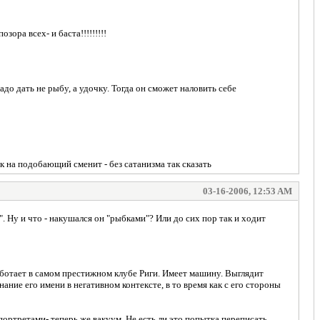
ора всех- и баста!!!!!!!!!
до дать не рыбу, а удочку. Тогда он сможет наловить себе
ик на подобающий сменит - без сатанизма так сказать
03-16-2006, 12:53 AM
 Ну и что - накушался он "рыбками"? Или до сих пор так и ходит
работает в самом престижном клубе Риги. Имеет машину. Выглядит
ние его имени в негативном контексте, в то время как с его стороны
ортретами- теперь же вакуум. Не есть ли это попытка переписать