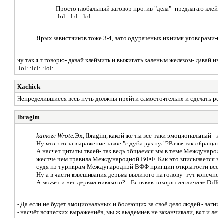
Просто глобальный заговор против "дела"- предлагаю клей
:lol: :lol: :lol:
Ярых завистников тоже 3-4, зато одураченых ихними уговорами-н
ну так я т говорю- давай клеймить и выжигать каленым железом- давай име
:lol: :lol: :lol:
Kachiok
Непределившиеся весь путь должны пройти самостоятельно и сделать р
Ibragim
kamoze Wrote:
Эх, Ibragim, какой же ты все-таки эмоциональный - и
Ну что это за выражение такое "с дуба рухнул"?Разве так обраща
А насчет цитаты твоей- так ведь общаемся мы в теме Междунар
жестче чем правила Международной ВФФ. Как это вписывается в
судя по турнирам Международной ВФФ принцип открытости все-
Ну а в части взвешивания дерьма вылитого на голову- тут конечно
А может и нет дерьма никакого?... Есть как говорят англичане Diff
- Да если не будет эмоциональных и болеющих за своё дело людей - загн
- насчёт всяческих выражениёв, мы ж академиев не заканчивали, вот и л