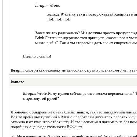
Ibragim Wrote:
kamoze Wrote:
ну так я т говорю- давай клеймить и в
:lol: :lol: :lol:
Зачем же так радикально? Мы должны просто предупреждат
ВФФ Латвии придерживается принципа, сказанного в умной 
много рыбы". Так и мы стараемся дать своим спортсменам
Сильно сказано!
Ibragim, смотри как человеку не дал сойти с пути христианского на путь
kamoze
Ibragim Wrote:
Кому нужен сейчас раннее весьма перспективный То
с протянутой рукой?
Я конечно с Андреем не очень близко знаком, так что выскажу мнение ка
Вот во время выступлений в ВФФ он работал на двух-трёх работах и суш
отлично и от клиентов отбоя нету. И это насколько я понимаю не без п
подобных оценок деятельности ВФФ нет.
p.s. Ну и вопрос в этой связи -почему информация об Андрее убрана с 